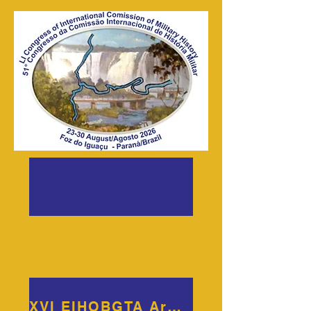
​51º Congresso da Comissão
Internacional de História Militar -
Foz do Iguaçu/PR
XVI EIHOBGTA Argentina 2025